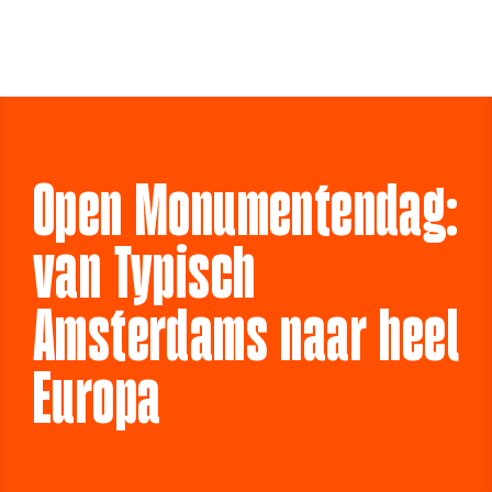
Open Monumentendag:
van Typisch
Amsterdams naar heel
Europa