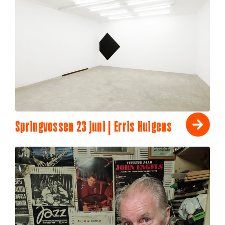
Springvossen 23 juni | Erris Huigens