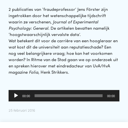
2 publicaties van ‘fraudeprofessor’ Jens Förster zijn
ingetrokken door het wetenschappelijke tijdschrift
waarin ze verschenen,
Journal of Experimental
Psychology: General
. De artikelen bevatten namelijk
‘hoogstwaarschijnlijk vervalste data’.
Wat betekent dit voor de carrière van een hoogleraar en
wat kost dit de universiteit aan reputatieschade? Een
nog veel belangrijkere vraag; hoe kan het voorkomen
worden? In Ritme van de Stad gaan we op onderzoek uit
en spreken hierover met eindredacteur van UvA/HvA
magazine
Folia
, Henk Strikkers.
Audiospeler
00:00
00:00
25 februari 2016