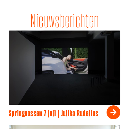
Nieuwsberichten
Springvossen 7 juli | Julika Rudelius