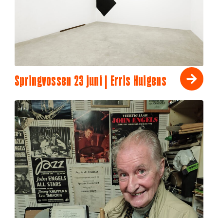
Springvossen 23 juni | Erris Huigens