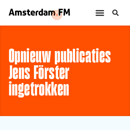
Opnieuw publicaties
Jens Förster
ingetrokken