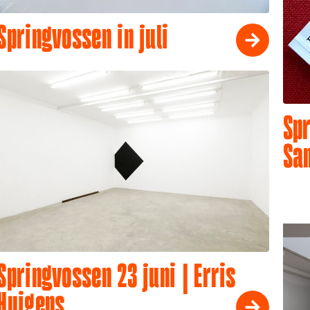
Springvossen in juli
Spr
Sa
Springvossen 23 juni | Erris
Huigens