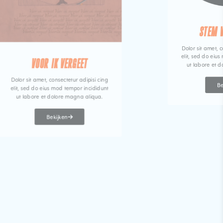
STEM 
Dolor sit amet, c
elit, sed do eiu
VOOR IK VERGEET
ut labore et 
Dolor sit amet, consectetur adipisi cing
Be
elit, sed do eius mod tempor incididunt
ut labore et dolore magna aliqua.
Bekijken