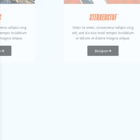
S
STERRENSTOF
tetur adipisi cing
Dolor sit amet, consectetur adipisi cing
tempor incididunt
elit, sed do eius mod tempor incididunt
 magna aliqua.
ut labore et dolore magna aliqua.
n
Bekijken