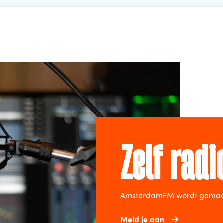
Zelf rad
AmsterdamFM wordt gemaakt 
Meld je aan