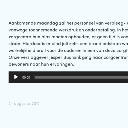
Aankomende maandag zal het personeel van verpleeg- en
vanwege toennemende werkdruk en onderbetaling. In he
zorgcentra hun plas moeten ophouden, er geen tijd is vo
staan. Hierdoor is er eind juli zelfs een brand ontstaan 
werkelijkheid eruit voor de ouderen in een van deze zorg
Onze verslaggever Jesper Buursink ging naar zorgcentru
bewoners naar hun ervaringen.
Audiospeler
00:00
24 augustus 2012