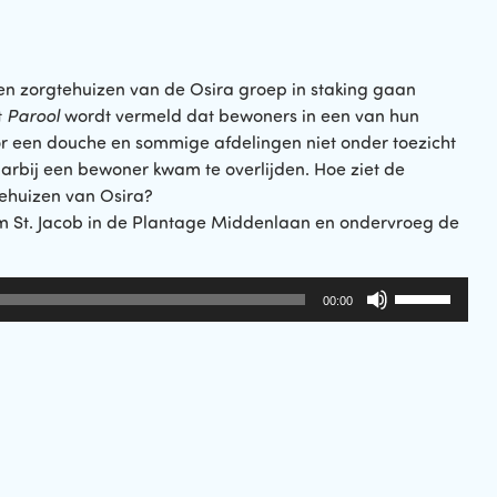
 zorgtehuizen van de Osira groep in staking gaan
t
Parool
wordt vermeld dat bewoners in een van hun
or een douche en sommige afdelingen niet onder toezicht
waarbij een bewoner kwam te overlijden. Hoe ziet de
tehuizen van Osira?
m St. Jacob in de Plantage Middenlaan en ondervroeg de
Gebruik
00:00
Omhoog/Om
pijltoetsen
om
het
volume
te
verhogen