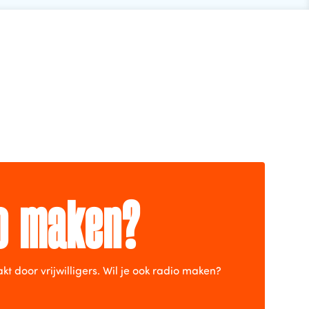
io maken?
door vrijwilligers. Wil je ook radio maken?