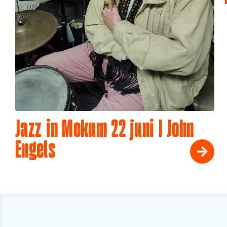
Jazz in Mokum 22 juni I John
Engels