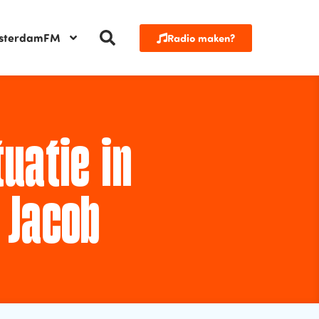
sterdamFM
Radio maken?
uatie in
 Jacob