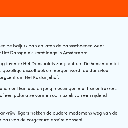
en de baljurk aan en laten de dansschoenen weer
 Het Danspaleis komt langs in Amsterdam!
ag toverde Het Danspaleis zorgcentrum De Venser om tot
 gezellige discotheek en morgen wordt de dansvloer
 zorgcentrum Het Kastanjehof.
evenement kan oud en jong meezingen met tranentrekkers,
n of een polonaise vormen op muziek van een rijdend
ar vrijwilligers trekken de oudere medemens weg van de
et dak van de zorgcentra eraf te dansen!