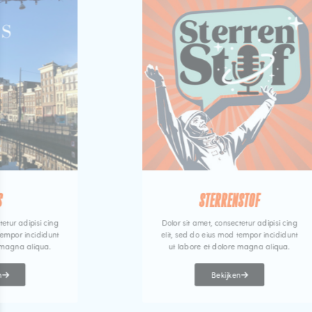
S
STERRENSTOF
tetur adipisi cing
Dolor sit amet, consectetur adipisi cing
tempor incididunt
elit, sed do eius mod tempor incididunt
 magna aliqua.
ut labore et dolore magna aliqua.
n
Bekijken