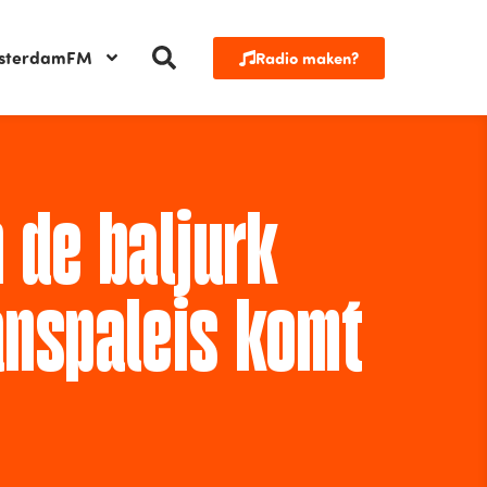
sterdamFM
Radio maken?
 de baljurk
anspaleis komt