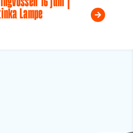
ingvossen 16 juni |
tinka Lampe