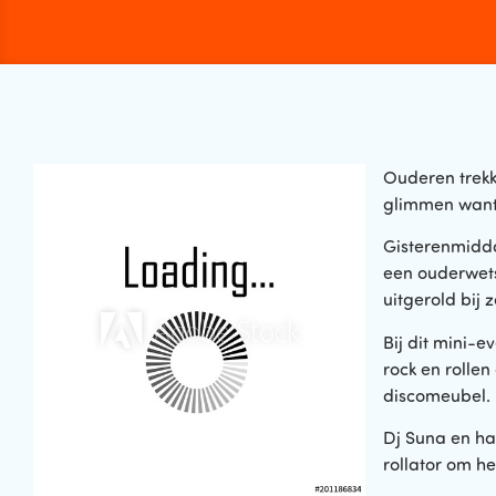
Ouderen trekk
glimmen want
Gisterenmidd
een ouderwets
uitgerold bij
Bij dit mini-
rock en rolle
discomeubel.
Dj Suna en ha
rollator om h