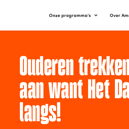
Onze programma’s
Over Am
Ouderen trekken
aan want Het D
langs!