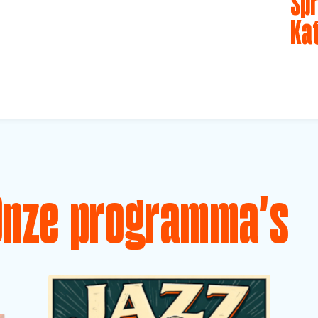
Spr
Ka
Onze programma's