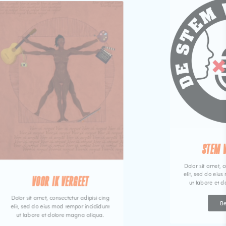
STEM 
Dolor sit amet, c
elit, sed do eiu
VOOR IK VERGEET
ut labore et 
Dolor sit amet, consectetur adipisi cing
Be
elit, sed do eius mod tempor incididunt
ut labore et dolore magna aliqua.