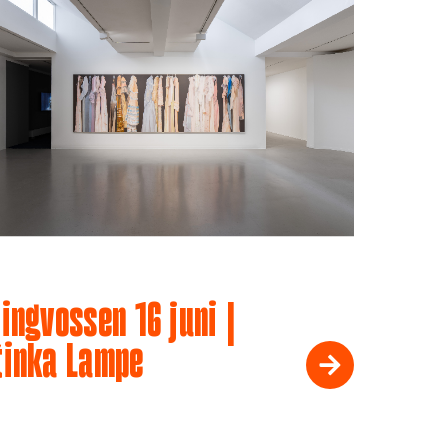
ingvossen 16 juni |
tinka Lampe