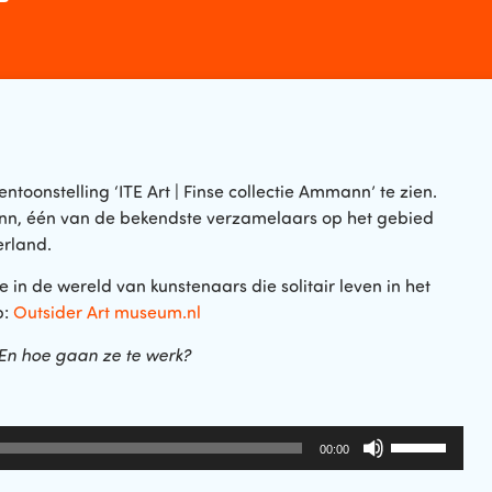
toonstelling ‘ITE Art | Finse collectie Ammann’ te zien.
ann, één van de bekendste verzamelaars op het gebied
erland.
in de wereld van kunstenaars die solitair leven in het
p:
Outsider Art museum.nl
 En hoe gaan ze te werk?
Gebruik
00:00
Omhoog/Om
pijltoetsen