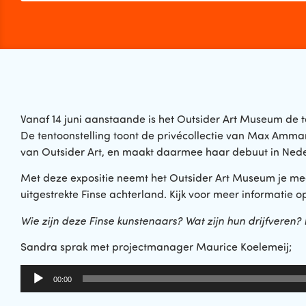
Vanaf 14 juni aanstaande is het Outsider Art Museum de ten
De tentoonstelling toont de privécollectie van Max Amm
van Outsider Art, en maakt daarmee haar debuut in Ned
Met deze expositie neemt het Outsider Art Museum je mee 
uitgestrekte Finse achterland. Kijk voor meer informatie o
Wie zijn deze Finse kunstenaars? Wat zijn hun drijfveren?
Sandra sprak met projectmanager Maurice Koelemeij;
Audiospeler
00:00