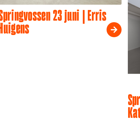
Springvossen 23 juni | Erris
Huigens
Spr
Ka