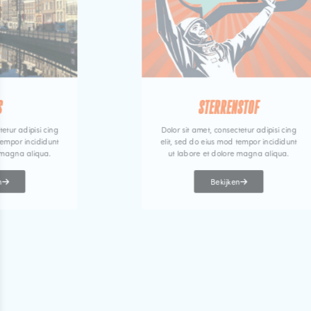
S
STERRENSTOF
tetur adipisi cing
Dolor sit amet, consectetur adipisi cing
tempor incididunt
elit, sed do eius mod tempor incididunt
 magna aliqua.
ut labore et dolore magna aliqua.
n
Bekijken