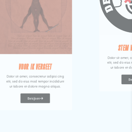
STEM 
Dolor sit amet, c
elit, sed do eiu
VOOR IK VERGEET
ut labore et 
Dolor sit amet, consectetur adipisi cing
Be
elit, sed do eius mod tempor incididunt
ut labore et dolore magna aliqua.
Bekijken