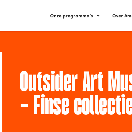
Onze programma’s
Over Am
Outsider Art Mu
– Finse collect