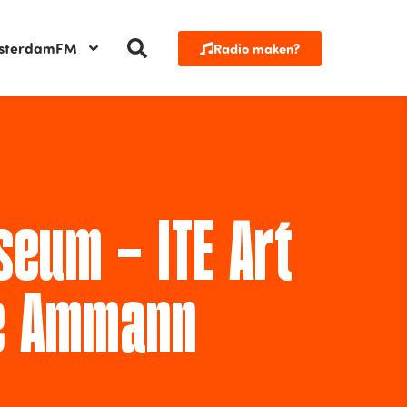
sterdamFM
Radio maken?
seum – ITE Art
ie Ammann