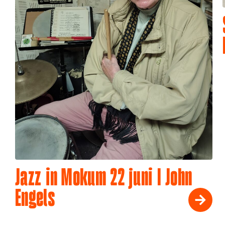
Jazz in Mokum 22 juni I John
Engels