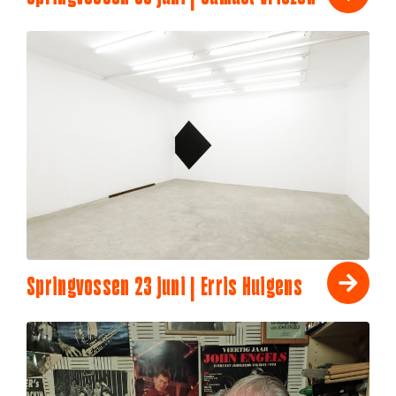
Springvossen 23 juni | Erris Huigens