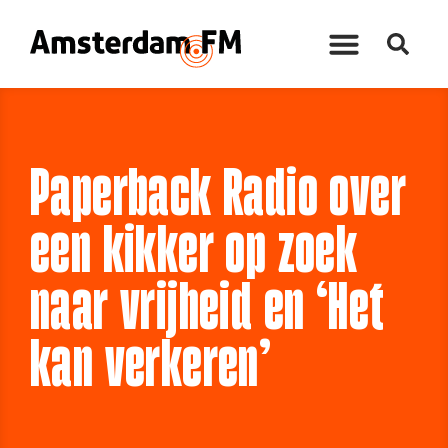
Paperback Radio over
een kikker op zoek
naar vrijheid en ‘Het
kan verkeren’