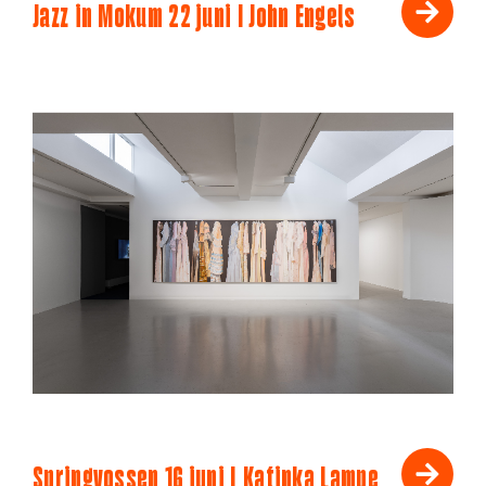
Jazz in Mokum 22 juni I John Engels
Springvossen 16 juni | Katinka Lampe