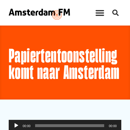
Papiertentoonstelling
komt naar Amsterdam
Audiospeler
00:00
00:00