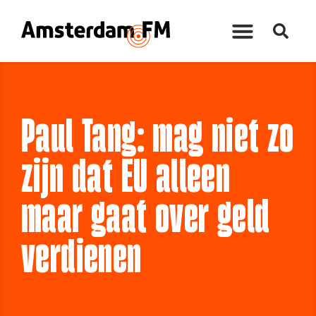
Paul Tang: mag niet zo
zijn dat EU alleen
maar gaat over geld
verdienen