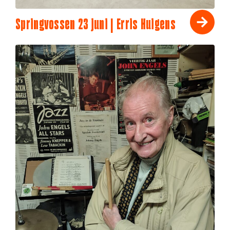
Springvossen 23 juni | Erris Huigens