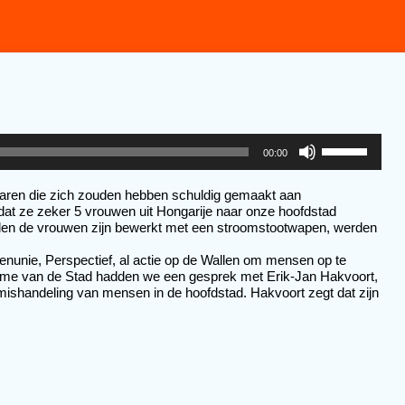
Gebruik
00:00
Omhoog/Om
pijltoetsen
om
garen die zich zouden hebben schuldig gemaakt aan 
het
at ze zeker 5 vrouwen uit Hongarije naar onze hoofdstad 
volume
den de vrouwen zijn bewerkt met een stroomstootwapen, werden 
te
verhogen
nunie, Perspectief, al actie op de Wallen om mensen op te 
of
 Ritme van de Stad hadden we een gesprek 
met Erik-Jan Hakvoort, 
te
 mishandeling van mensen in de hoofdstad. Hakvoort zegt dat zijn 
verlagen.