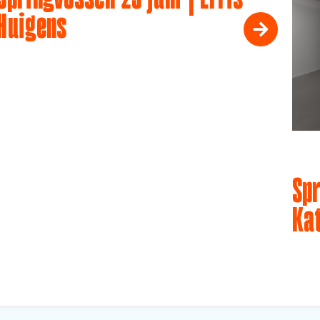
Huigens
Spr
Ka