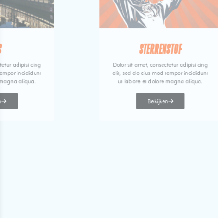
S
STERRENSTOF
tetur adipisi cing
Dolor sit amet, consectetur adipisi cing
tempor incididunt
elit, sed do eius mod tempor incididunt
 magna aliqua.
ut labore et dolore magna aliqua.
n
Bekijken