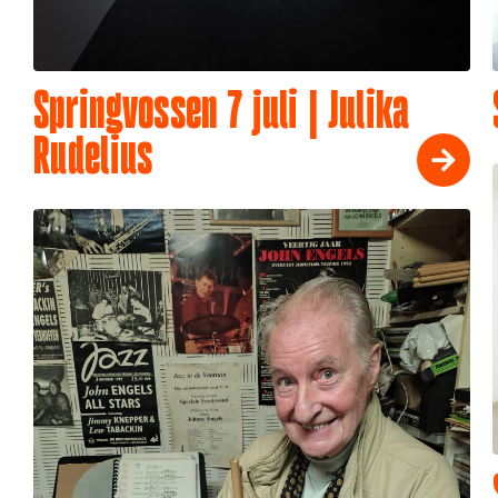
Springvossen 7 juli | Julika
Rudelius