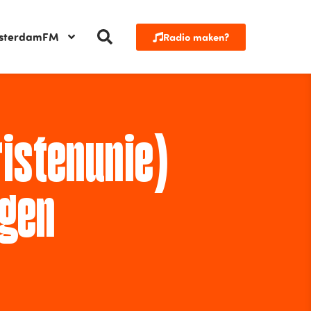
sterdamFM
Radio maken?
ristenunie)
egen