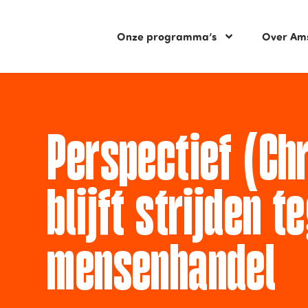
Onze programma’s
Over Am
Perspectief (Ch
blijft strijden t
mensenhandel