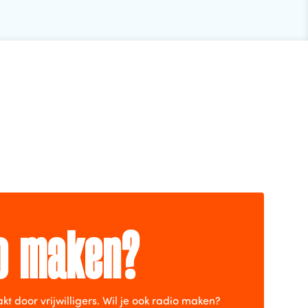
io maken?
door vrijwilligers. Wil je ook radio maken?