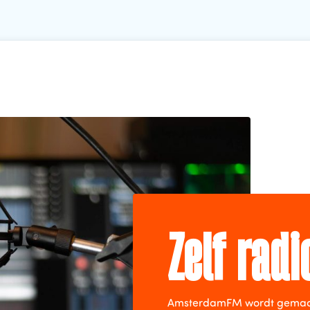
Zelf rad
AmsterdamFM wordt gemaakt 