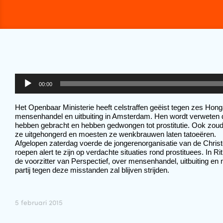
Audiospeler
00:00
Het Openbaar Ministerie heeft celstraffen geëist tegen zes Hon
mensenhandel en uitbuiting in Amsterdam. Hen wordt verweten d
hebben gebracht en hebben gedwongen tot prostitutie. Ook zou
ze uitgehongerd en moesten ze wenkbrauwen laten tatoeëren. 
Afgelopen zaterdag voerde de jongerenorganisatie van de Christe
roepen alert te zijn op verdachte situaties rond prostituees. In
de voorzitter van Perspectief, over mensenhandel, uitbuiting en
partij tegen deze misstanden zal blijven strijden. 
5 februari 2015