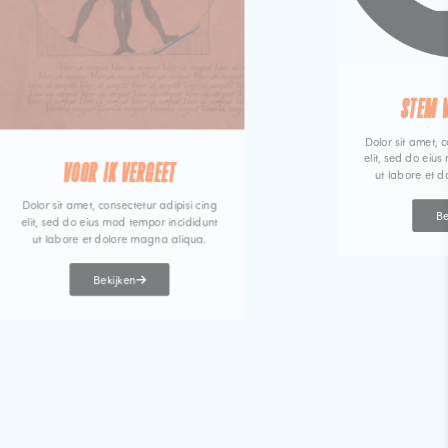
STEM 
Dolor sit amet, c
elit, sed do eiu
VOOR IK VERGEET
ut labore et 
Dolor sit amet, consectetur adipisi cing
Be
elit, sed do eius mod tempor incididunt
ut labore et dolore magna aliqua.
Bekijken