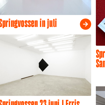
Springvossen in juli
Spr
Sa
Springvossen 23 juni | Erris