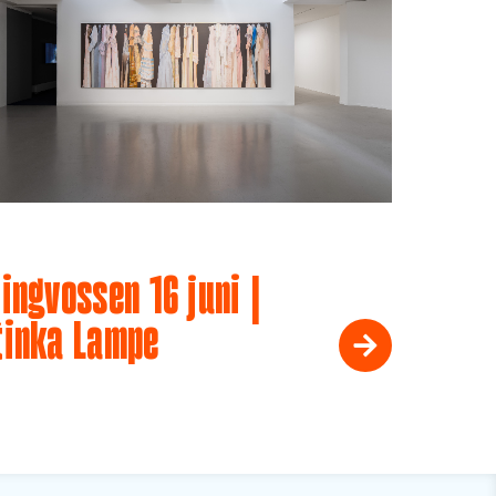
ingvossen 16 juni |
tinka Lampe