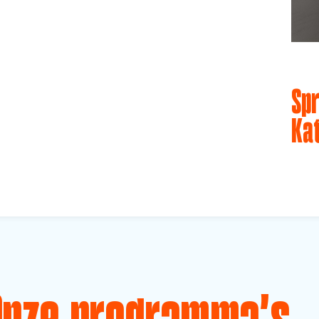
Spr
Ka