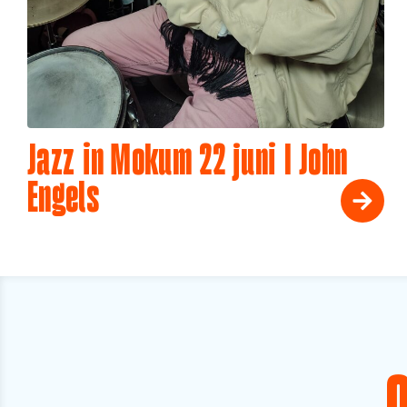
Jazz in Mokum 22 juni I John
Engels