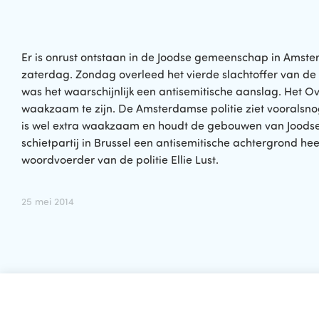
Er is onrust ontstaan in de Joodse gemeenschap in Amst
zaterdag. Zondag overleed het vierde slachtoffer van de s
was het waarschijnlijk een antisemitische aanslag. Het 
waakzaam te zijn. De Amsterdamse politie ziet vooralsn
is wel extra waakzaam en houdt de gebouwen van Joodse ins
schietpartij in Brussel een antisemitische achtergrond hee
woordvoerder van de politie Ellie Lust.
25 mei 2014