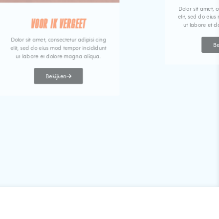
Dolor sit amet, c
elit, sed do eiu
VOOR IK VERGEET
ut labore et 
Dolor sit amet, consectetur adipisi cing
Be
elit, sed do eius mod tempor incididunt
ut labore et dolore magna aliqua.
Bekijken