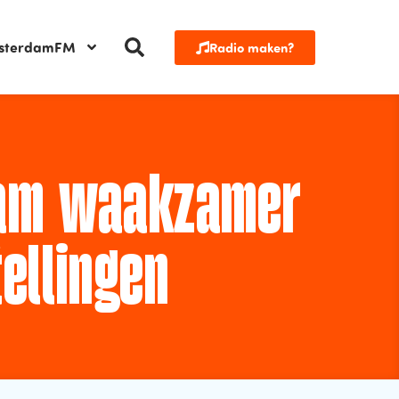
sterdamFM
Radio maken?
dam waakzamer
ellingen