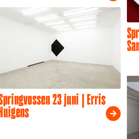
Spr
Sa
Springvossen 23 juni | Erris
Huigens