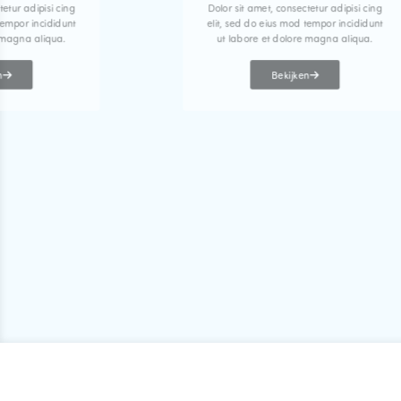
tetur adipisi cing
Dolor sit amet, consectetur adipisi cing
tempor incididunt
elit, sed do eius mod tempor incididunt
 magna aliqua.
ut labore et dolore magna aliqua.
n
Bekijken