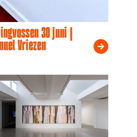
ingvossen 30 juni |
muel Vriezen