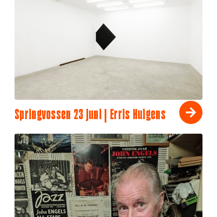
Springvossen 23 juni | Erris Huigens