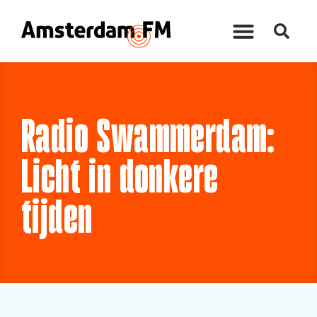
Radio Swammerdam:
Licht in donkere
tijden