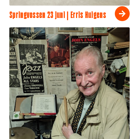
Springvossen 23 juni | Erris Huigens