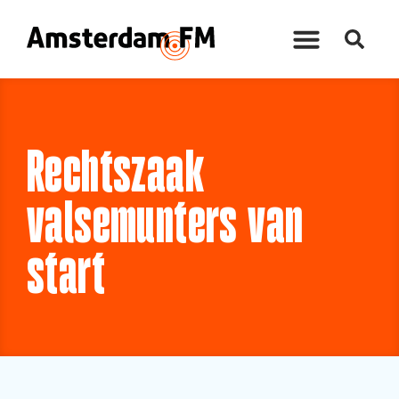
Rechtszaak
valsemunters van
start