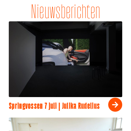
Nieuwsberichten
Springvossen 7 juli | Julika Rudelius