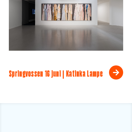
Springvossen 16 juni | Katinka Lampe