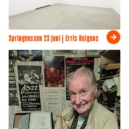
Springvossen 23 juni | Erris Huigens