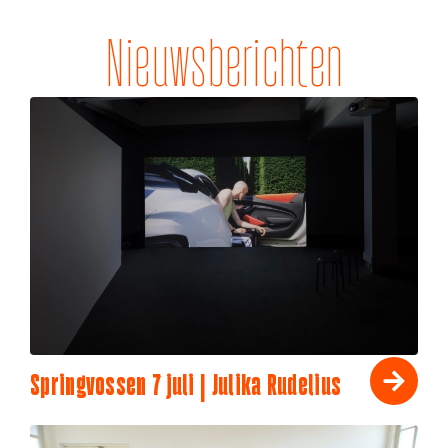
Nieuwsberichten
Springvossen 7 juli | Julika Rudelius