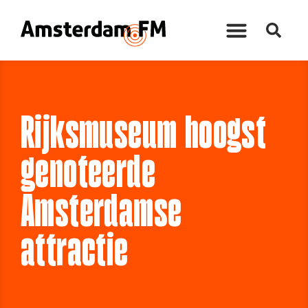
Rijksmuseum hoogst
genoteerde
Amsterdamse
attractie