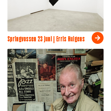
Springvossen 23 juni | Erris Huigens