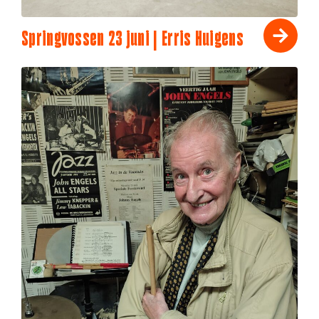
Springvossen 23 juni | Erris Huigens