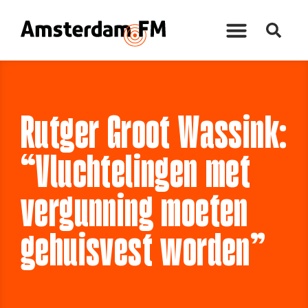
Rutger Groot Wassink:
“Vluchtelingen met
vergunning moeten
gehuisvest worden”