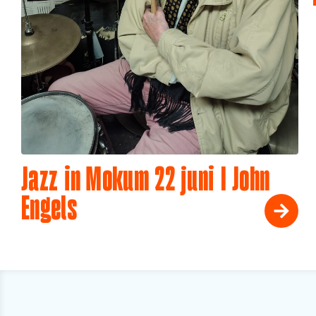
Jazz in Mokum 22 juni I John
Engels