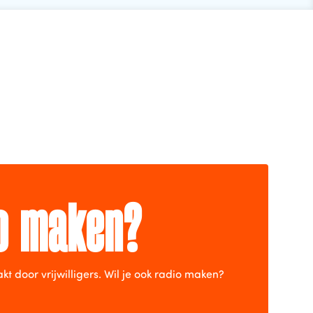
io maken?
door vrijwilligers. Wil je ook radio maken?