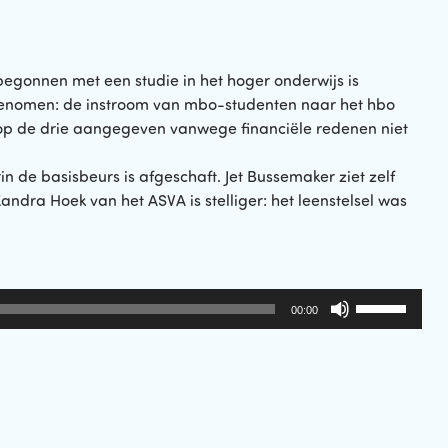
egonnen met een studie in het hoger onderwijs is
fgenomen: de instroom van mbo-studenten naar het hbo
op de drie aangegeven vanwege financiële redenen niet
in de basisbeurs is afgeschaft. Jet Bussemaker ziet zelf
ndra Hoek van het ASVA is stelliger: het leenstelsel was
Gebruik
00:00
Omhoog/Om
pijltoetsen
om
het
volume
te