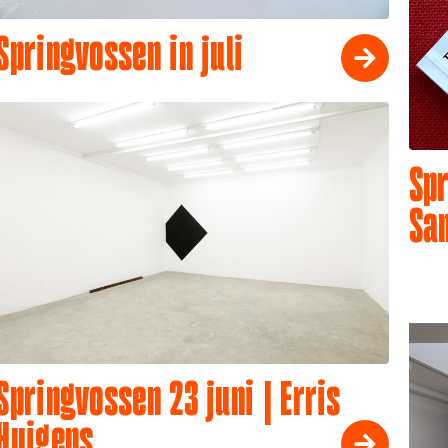
Springvossen in juli
Spr
Sa
Springvossen 23 juni | Erris
Huigens