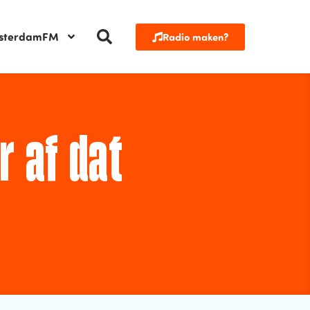
sterdamFM
Radio maken?
r af dat