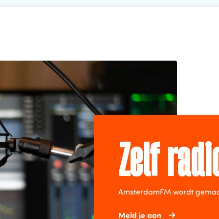
Zelf rad
AmsterdamFM wordt gemaakt 
Meld je aan