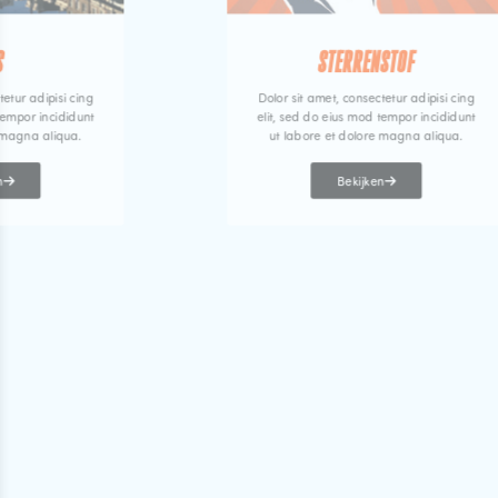
S
STERRENSTOF
tetur adipisi cing
Dolor sit amet, consectetur adipisi cing
tempor incididunt
elit, sed do eius mod tempor incididunt
 magna aliqua.
ut labore et dolore magna aliqua.
n
Bekijken