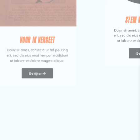
STEM 
Dolor sit amet, c
elit, sed do eiu
VOOR IK VERGEET
ut labore et 
Dolor sit amet, consectetur adipisi cing
Be
elit, sed do eius mod tempor incididunt
ut labore et dolore magna aliqua.
Bekijken