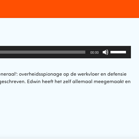
Gebruik
00:00
Omhoog/Om
pijltoetsen
om
generaal': overheidsspionage op de werkvloer en defensie
het
geschreven. Edwin heeft het zelf allemaal meegemaakt en
volume
te
verhogen
of
te
verlagen.