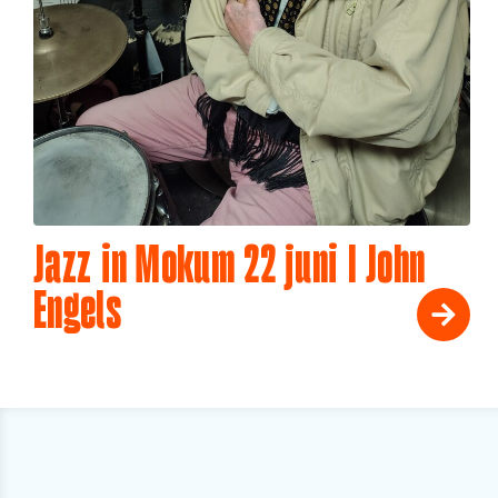
Jazz in Mokum 22 juni I John
Engels