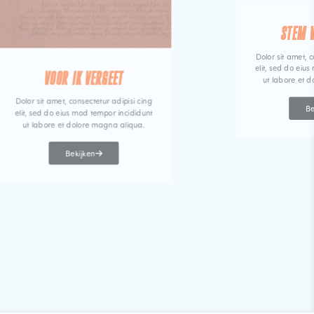
STEM 
Dolor sit amet, c
elit, sed do eiu
VOOR IK VERGEET
ut labore et 
Dolor sit amet, consectetur adipisi cing
Be
elit, sed do eius mod tempor incididunt
ut labore et dolore magna aliqua.
Bekijken