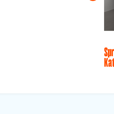
Spr
Ka