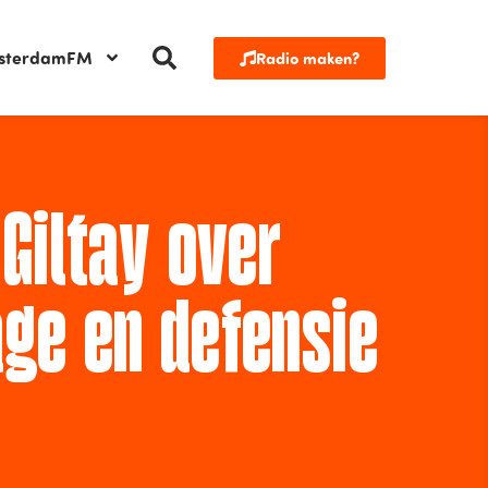
sterdamFM
Radio maken?
Giltay over
ge en defensie