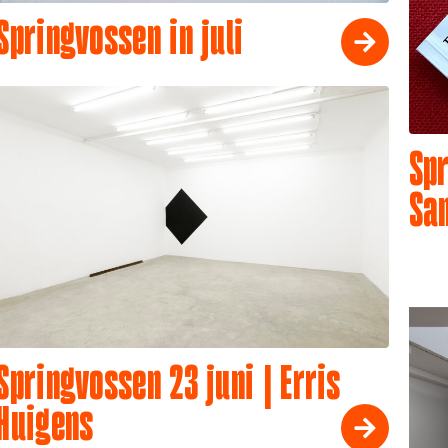
Springvossen in juli
Spr
Sa
Springvossen 23 juni | Erris
Huigens