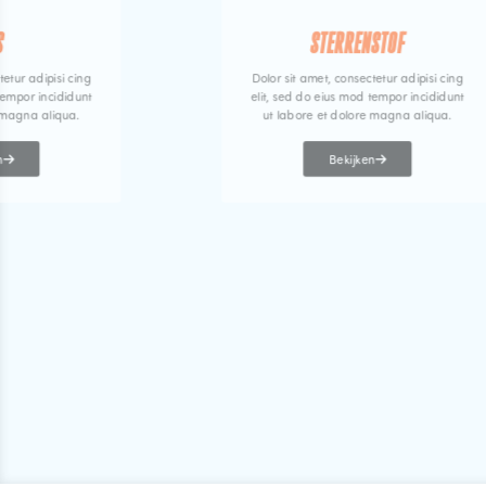
S
STERRENSTOF
tetur adipisi cing
Dolor sit amet, consectetur adipisi cing
tempor incididunt
elit, sed do eius mod tempor incididunt
 magna aliqua.
ut labore et dolore magna aliqua.
n
Bekijken