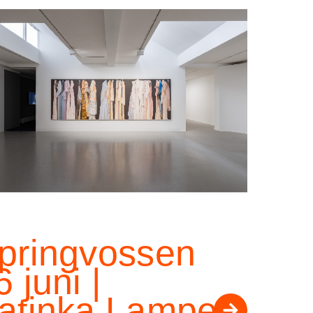
pringvossen
6 juni |
atinka Lampe