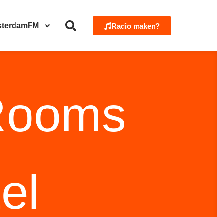
sterdamFM
Radio maken?
Rooms
el