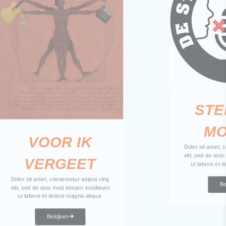
STE
M
VOOR IK
Dolor sit amet, c
elit, sed do eiu
VERGEET
ut labore et 
Dolor sit amet, consectetur adipisi cing
Be
elit, sed do eius mod tempor incididunt
ut labore et dolore magna aliqua.
Bekijken