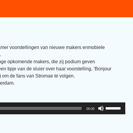
lkamer voorstellingen van nieuwe makers enmobiele
.
onge opkomende makers, die zij podium geven
 tipje van de sluier over haar voorstelling, ‘Bonjour
i) om de fans van Stromae te volgen.
terdam.
Gebruik
00:00
Omhoog/Om
pijltoetsen
om