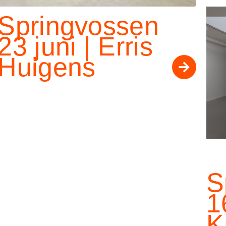
Springvossen
23 juni | Erris
Huigens
S
1
K