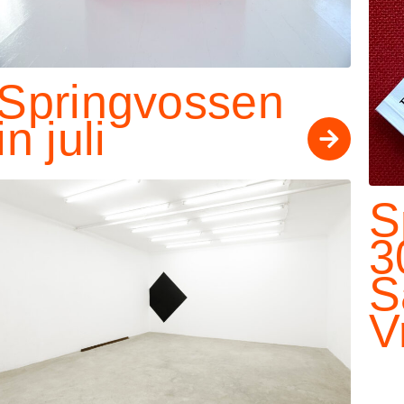
Springvossen
in juli
S
3
S
V