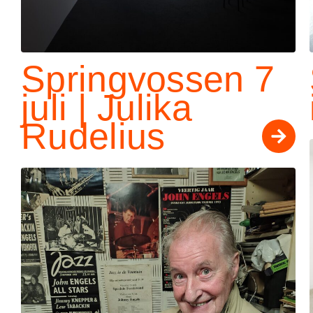
Springvossen 7
juli | Julika
Rudelius