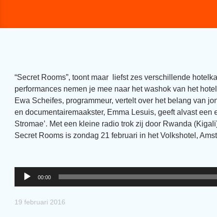
“Secret Rooms”, toont maar liefst zes verschillende hote
performances nemen je mee naar het washok van het hotel
Ewa Scheifes, programmeur, vertelt over het belang van j
en documentairemaakster, Emma Lesuis, geeft alvast een een
Stromae’. Met een kleine radio trok zij door Rwanda (Kigal
Secret Rooms is zondag 21 februari in het Volkshotel, Ams
Audiospeler
00:00
19 februari 2016