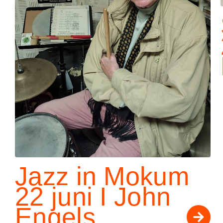
Jazz in Mokum
22 juni I John
Engels