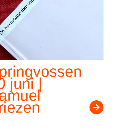
pringvossen
0 juni |
amuel
riezen