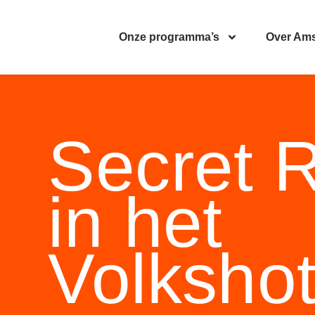
Onze programma’s
Over Am
Secret 
in het
Volkshot