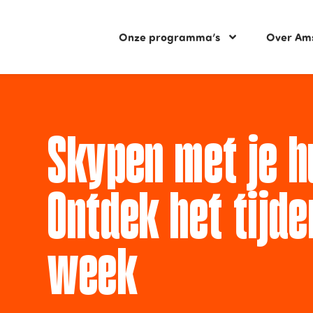
Onze programma’s
Over Am
Skypen met je h
Ontdek het tijde
week