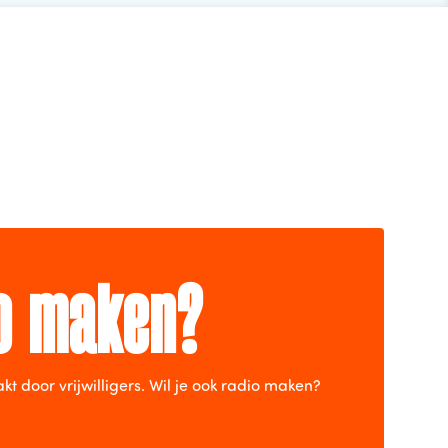
io maken?
door vrijwilligers. Wil je ook radio maken?