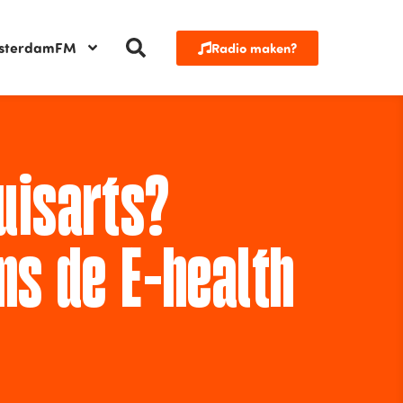
sterdamFM
Radio maken?
uisarts?
ns de E-health