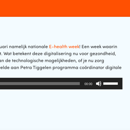
nuari namelijk nationale
E-health week
! Een week waarin
t. Wat betekent deze digitalisering nu voor gezondheid,
an de technologische mogelijkheden, of je nu zorg
 stelde aan Petra Tiggelen programma coördinator digitale
Gebruik
00:00
Omhoog/Om
pijltoetsen
om
het
volume
te
verhogen