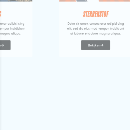
S
STERRENSTOF
tetur adipisi cing
Dolor sit amet, consectetur adipisi cing
tempor incididunt
elit, sed do eius mod tempor incididunt
 magna aliqua.
ut labore et dolore magna aliqua.
n
Bekijken