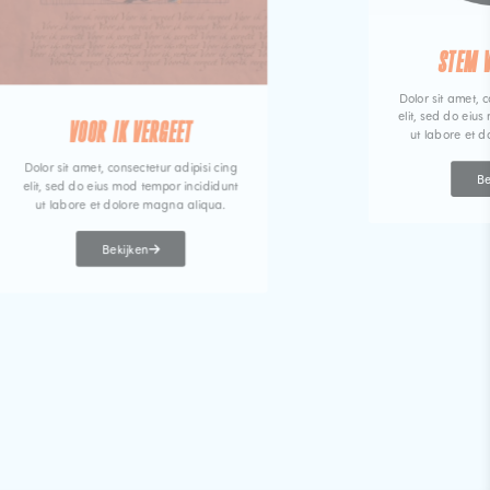
STEM 
Dolor sit amet, c
elit, sed do eiu
VOOR IK VERGEET
ut labore et 
Dolor sit amet, consectetur adipisi cing
Be
elit, sed do eius mod tempor incididunt
ut labore et dolore magna aliqua.
Bekijken