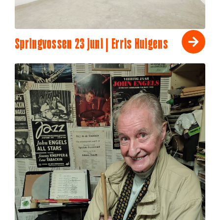
Springvossen 23 juni | Erris Huigens