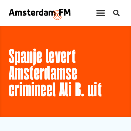
Spanje levert
Amsterdamse
crimineel Ali B. uit