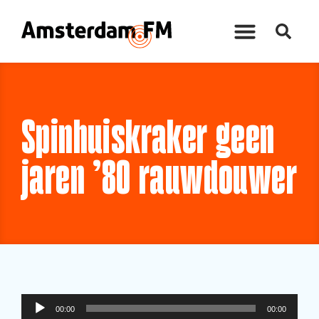
Spinhuiskraker geen
jaren ’80 rauwdouwer
Audiospeler
00:00
00:00