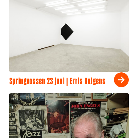
Springvossen 23 juni | Erris Huigens