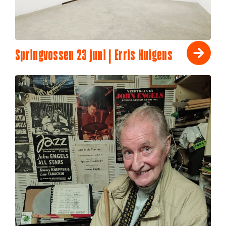
Springvossen 23 juni | Erris Huigens