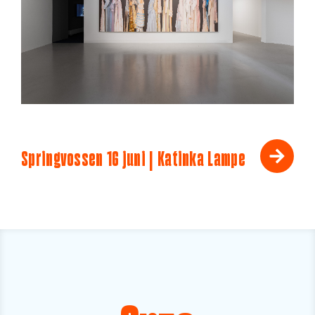
Springvossen 16 juni | Katinka Lampe