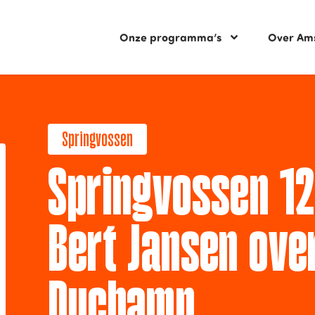
Onze programma’s
Over Am
Springvossen
Springvossen 12
Bert Jansen ove
Duchamp