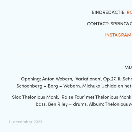
EINDREDACTIE:
R
CONTACT: SPRINGV
INSTAGRAM
MU
Opening: Anton Webern, ‘Variationen’, Op.27, II. Seh
Schoenberg – Berg – Webern. Michuko Uchida en het Cl
Slot: Thelonious Monk, ‘Raise Four’ met Thelonious Monk
bass, Ben Riley – drums. Album: Thelonious 
11 december 2023