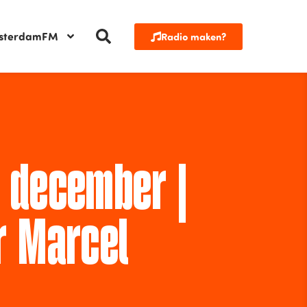
sterdamFM
Radio maken?
 december |
r Marcel