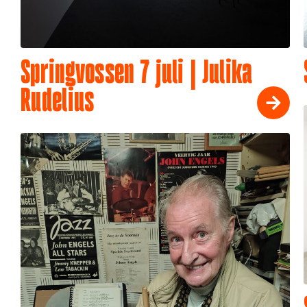
Springvossen 7 juli | Julika
Rudelius