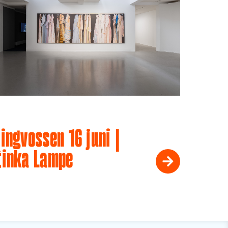
ingvossen 16 juni |
tinka Lampe