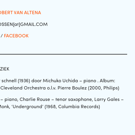
OBERT VAN ALTENA
OSSEN[at]GMAIL.COM
/
FACEBOOK
ZIEK
r schnell (1936) door Michuko Uchida – piano . Album:
eveland Orchestra o.l.v. Pierre Boulez (2000, Philips)
 – piano, Charlie Rouse – tenor saxophone, Larry Gales –
Monk, ‘Underground’ (1968, Columbia Records)