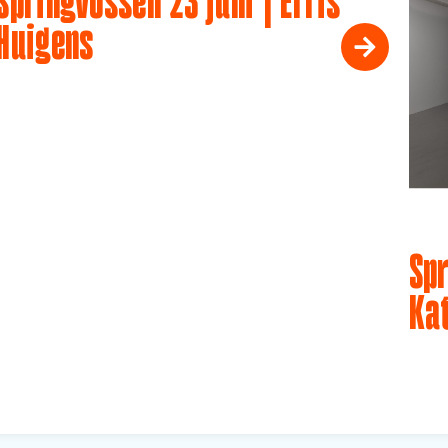
Springvossen 23 juni | Erris
Huigens
Spr
Ka