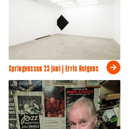
Springvossen 23 juni | Erris Huigens