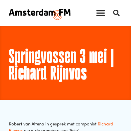
Springvossen 3 mei |
Richard Rijnvos
Robert van Altena in gesprek met componist
Richard
Rijnvos
n.a.v. de premiere van ‘Asie’.