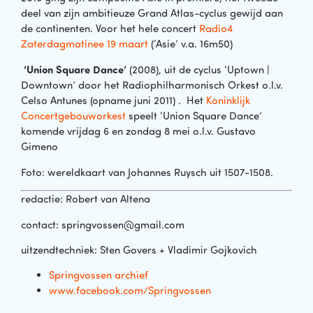
deel van zijn ambitieuze Grand Atlas-cyclus gewijd aan
de continenten. Voor het hele concert
Radio4
Zaterdagmatinee 19 maart
(‘Asie’ v.a. 16m50)
‘Union Square Dance’
(2008), uit de cyclus ‘Uptown |
Downtown’ door het Radiophilharmonisch Orkest o.l.v.
Celso Antunes (opname juni 2011) .
Het
Koninklijk
Concertgebouworkest
speelt ‘Union Square Dance’
komende vrijdag 6 en zondag 8 mei o.l.v. Gustavo
Gimeno
Foto: wereldkaart van Johannes Ruysch uit 1507-1508.
redactie: Robert van Altena
contact: springvossen@gmail.com
uitzendtechniek: Sten Govers + Vladimir Gojkovich
Springvossen archief
www.facebook.com/Springvossen