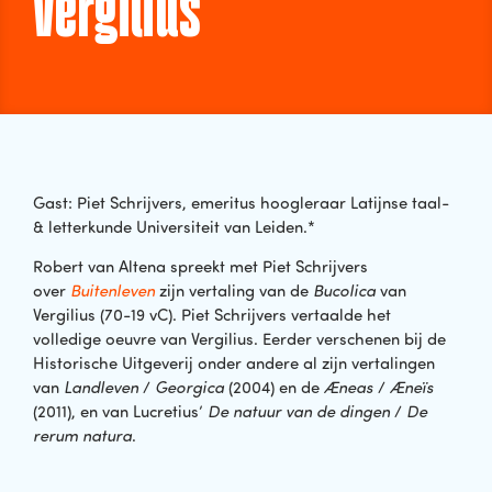
Vergilius
Gast: Piet Schrijvers, emeritus hoogleraar Latijnse taal-
& letterkunde Universiteit van Leiden.*
Robert van Altena spreekt met Piet Schrijvers
over
Buitenleven
zijn vertaling van de
Bucolica
van
Vergilius (70-19 vC). Piet Schrijvers vertaalde het
volledige oeuvre van Vergilius. Eerder verschenen bij de
Historische Uitgeverij onder andere al zijn vertalingen
van
Landleven
/
Georgica
(2004) en de
Æneas
/
Æneïs
(2011), en van Lucretius’
De natuur van de dingen
/
De
rerum natura
.