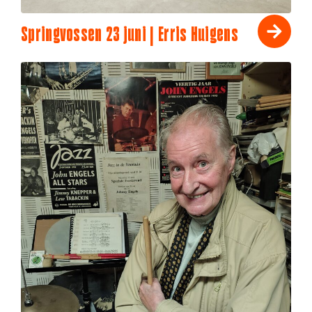
Springvossen 23 juni | Erris Huigens