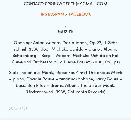
CONTACT: SPRINGVOSSEN[at]GMAIL.COM
INSTAGRAM
/
FACEBOOK
.
MUZIEK
Opening: Anton Webern, ‘Variationen’, Op.27, II. Sehr
schnell (1936) door Michuko Uchida – piano . Album:
Schoenberg – Berg – Webern. Michuko Uchida en het
Cleveland Orchestra o.l.v. Pierre Boulez (2000, Philips)
Slot: Thelonious Monk, ‘Raise Four’ met Thelonious Monk
– piano, Charlie Rouse – tenor saxophone, Larry Gales –
bass, Ben Riley – drums. Album: Thelonious Monk,
‘Underground’ (1968, Columbia Records)
23 juli 2023