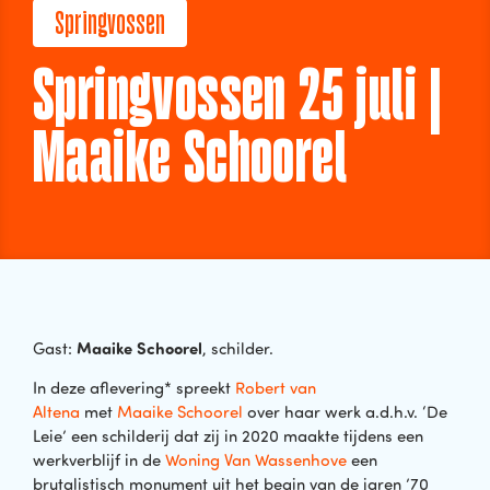
Springvossen
Springvossen 25 juli |
Maaike Schoorel
Maaike Schoorel
Gast:
, schilder.
In deze aflevering* spreekt
Robert van
Altena
met
Maaike Schoorel
over haar werk a.d.h.v. ‘De
Leie’ een schilderij dat zij in 2020 maakte tijdens een
werkverblijf in de
Woning Van Wassenhove
een
brutalistisch monument uit het begin van de jaren ’70