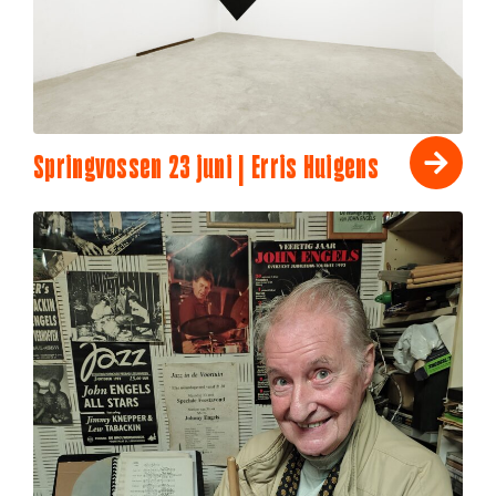
Springvossen 23 juni | Erris Huigens