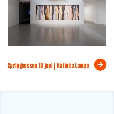
Springvossen 16 juni | Katinka Lampe