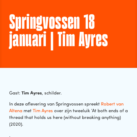
Springvossen 18
januari | Tim Ayres
Tim Ayres
Gast:
, schilder.
In deze aflevering van Springvossen spreekt
Robert van
Altena
met
Tim Ayres
over zijn tweeluik ‘At both ends of a
thread that holds us here (without breaking anything)
(2020).
.