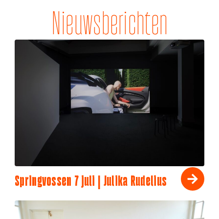
Nieuwsberichten
Springvossen 7 juli | Julika Rudelius