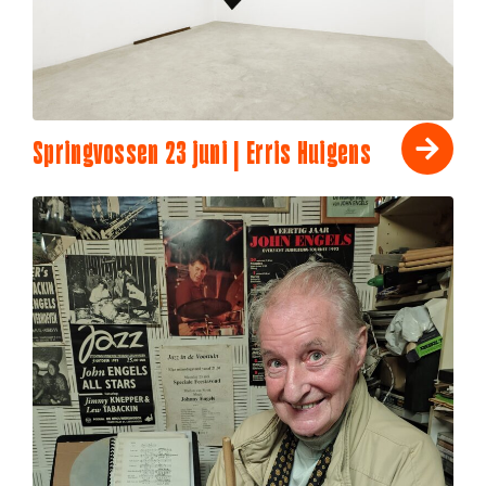
Springvossen 23 juni | Erris Huigens