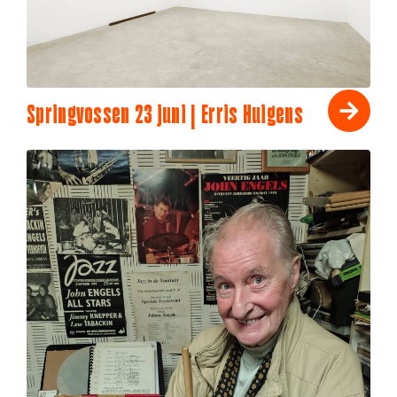
Springvossen 23 juni | Erris Huigens