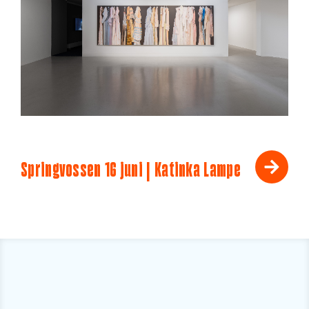
Springvossen 16 juni | Katinka Lampe