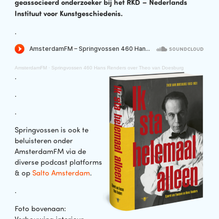
geassocieerd onderzoeker bij het RKD – Nederlands
Instituut voor Kunstgeschiedenis.
.
AmsterdamFM
·
Springvossen 460 Hans Renders over Theo van Doesburg
.
.
.
Springvossen is ook te
beluisteren onder
AmsterdamFM via de
diverse podcast platforms
& op
Salto Amsterdam
.
.
Foto bovenaan: