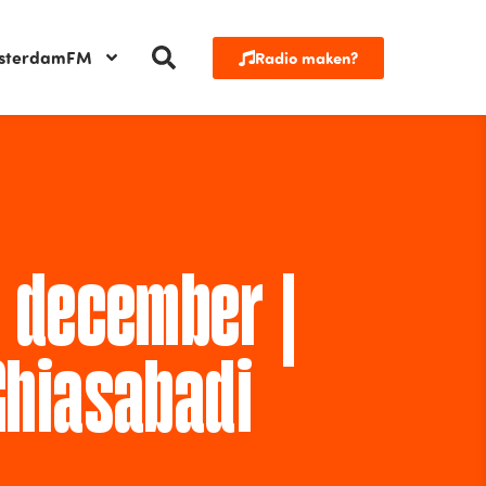
sterdamFM
Radio maken?
 december |
Ghiasabadi