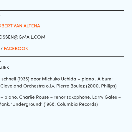
.
OBERT VAN ALTENA
VOSSEN@GMAIL.COM
/
FACEBOOK
.
ZIEK
r schnell (1936) door Michuko Uchida – piano . Album:
eveland Orchestra o.l.v. Pierre Boulez (2000, Philips)
 – piano, Charlie Rouse – tenor saxophone, Larry Gales –
Monk, ‘Underground’ (1968, Columbia Records)