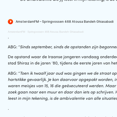
AmsterdamFM
·
Springvossen 468 Atousa Bandeh Ghiasabadi
.
ABG: ”
Sinds september, sinds de opstanden zijn begonnen i
De opstand waar de Iraanse jongeren vandaag onderdeel
stad Shiraz in de jaren ’80, tijdens de eerste jaren van 
ABG: “
Toen ik twaalf jaar oud was gingen we de straat op
hartstikke gevaarlijk. Je kon daarvoor opgepakt worden, i
waren meisjes van 15, 16 die geëxecuteerd werden. Maar
zoek gaan naar een muur en daar dan iets op schrijven. 
leest in mijn tekening, is de ambivalentie van alle situaties
.