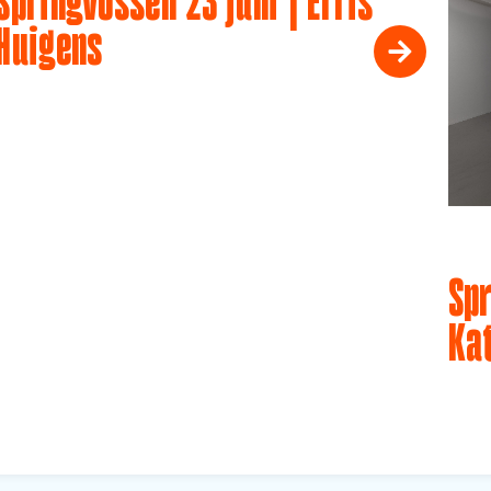
Springvossen 23 juni | Erris
Huigens
Spr
Ka