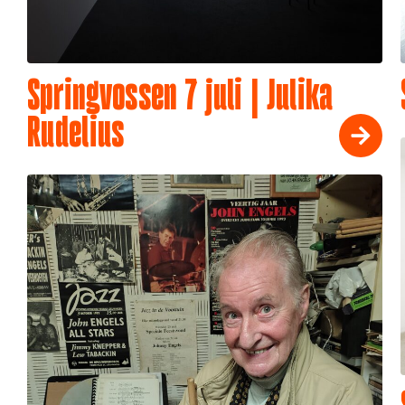
Springvossen 7 juli | Julika
Rudelius