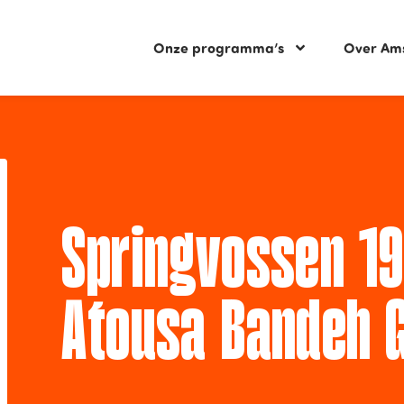
Onze programma’s
Over Am
Springvossen 19
Atousa Bandeh 