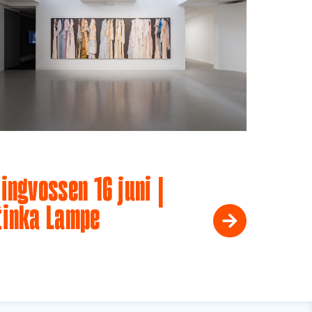
ingvossen 16 juni |
tinka Lampe