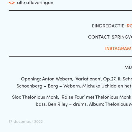
<>
alle afleveringen
EINDREDACTIE:
R
CONTACT: SPRING
INSTAGRAM
MU
Opening: Anton Webern, ‘Variationen’, Op.27, II. Seh
Schoenberg – Berg – Webern. Michuko Uchida en het Cl
Slot: Thelonious Monk, ‘Raise Four’ met Thelonious Monk
bass, Ben Riley – drums. Album: Thelonious 
17 december 2022