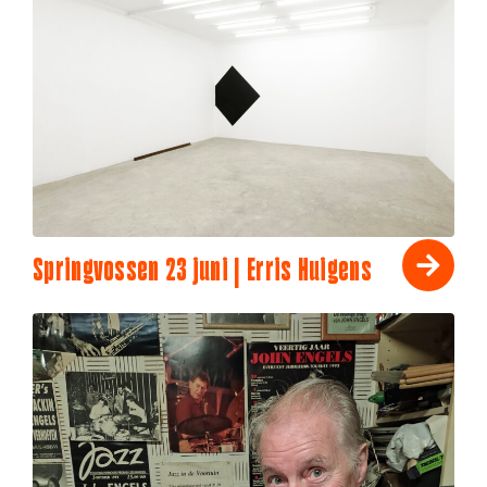
Springvossen 23 juni | Erris Huigens