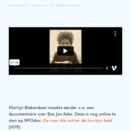
AmsterdamFM
·
Springvossen 541 Martijn Blekendaal
Martijn Blekendaal maakte eerder o.a. een
documentaire over Bas Jan Ader. Deze is nog online te
zien op NPOdoc:
De man die achter de horizon keek
(2019).