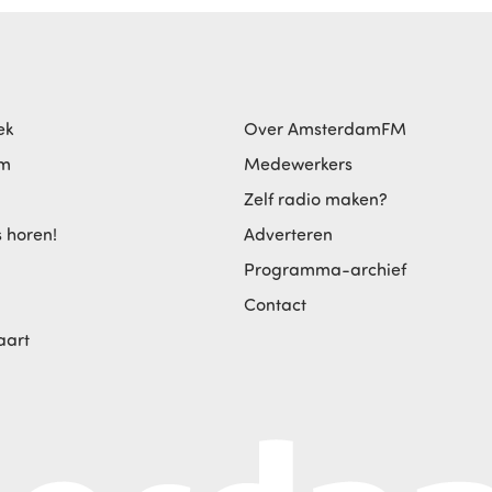
ek
Over AmsterdamFM
am
Medewerkers
Zelf radio maken?
s horen!
Adverteren
Programma-archief
Contact
aart