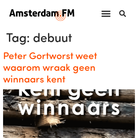
Tag:
debuut
Peter Gortworst weet
waarom wraak geen
winnaars kent