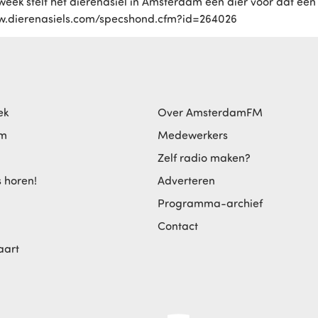
eek stelt het dierenasiel in Amsterdam een dier voor dat ee
www.dierenasiels.com/specshond.cfm?id=264026
ek
Over AmsterdamFM
am
Medewerkers
Zelf radio maken?
s horen!
Adverteren
Programma-archief
Contact
aart