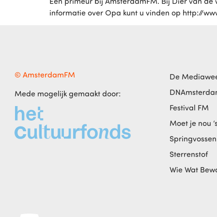
Een primeur bij AmsterdamFM. Bij Dier van de w
informatie over Opa kunt u vinden op http://
© AmsterdamFM
De Mediawe
DNAmsterd
Mede mogelijk gemaakt door:
Festival FM
Moet je nou ‘
Springvossen
Sterrenstof
Wie Wat Bew