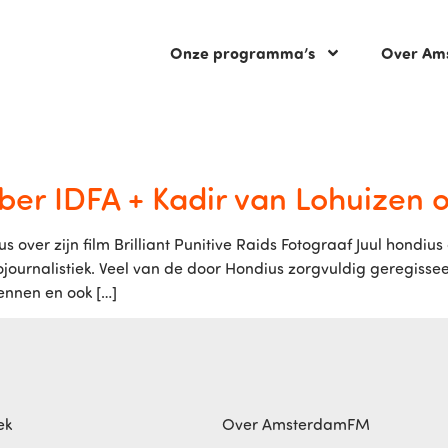
Onze programma’s
Over Am
er IDFA + Kadir van Lohuizen 
us over zijn film Brilliant Punitive Raids Fotograaf Juul hondiu
tojournalistiek. Veel van de door Hondius zorgvuldig geregiss
ennen en ook […]
ek
Over AmsterdamFM