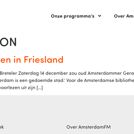
Onze programma’s
Over Am
ION
n in Friesland
t Breteler Zaterdag 14 december zou oud Amsterdammer Gerar
msterdam is een gedoemde stad.’ Voor de Amsterdamse biblioth
orlezen uit zijn […]
ek
Over AmsterdamFM