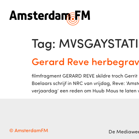
Tag:
MVSGAYSTAT
Gerard Reve herbegrave
filmfragment GERARD REVE skildre troch Gerri
Boelaars schrijf in NRC van vrijdag, Reve: ‘A
verjaardag’ een reden om Huub Mous te laten vo
© AmsterdamFM
De Mediawe