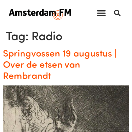
Tag:
Radio
Springvossen 19 augustus |
Over de etsen van
Rembrandt