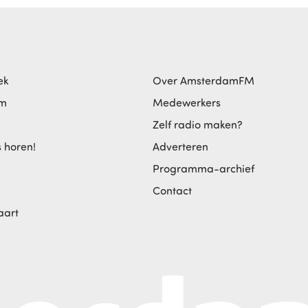
ek
Over AmsterdamFM
am
Medewerkers
Zelf radio maken?
s horen!
Adverteren
Programma-archief
Contact
aart