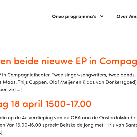
Onze programma’s
Over Am
ren beide nieuwe EP in Compag
 in Compagnietheater. Twee singer-songwriters, twee bands, 
 Maas, Thijs Cuppen, Olaf Meijer en Klaas van Donkersgoed).
oen ze […]
ag 18 april 1500-17.00
tudio op de 4e verdieping van de OBA aan de Oosterdokskade. D
ren Van 15.00-16.00 spreekt Beitske de Jong met: Iris van San
…]