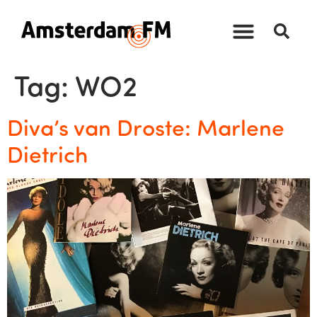
Tag:
WO2
Diva’s van Droste: Marlene
Dietrich