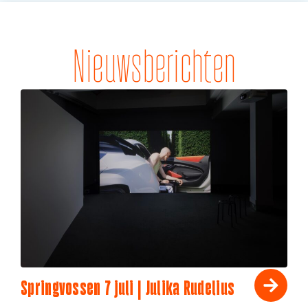
Nieuwsberichten
Springvossen 7 juli | Julika Rudelius