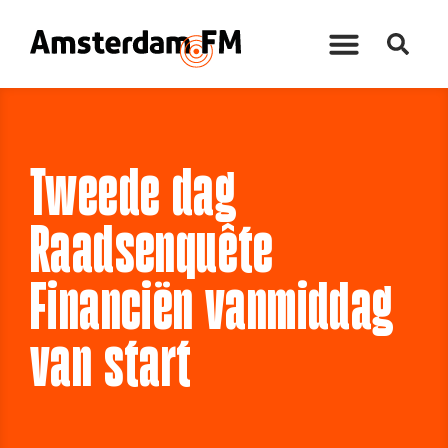
Tweede dag
Raadsenquête
Financiën vanmiddag
van start