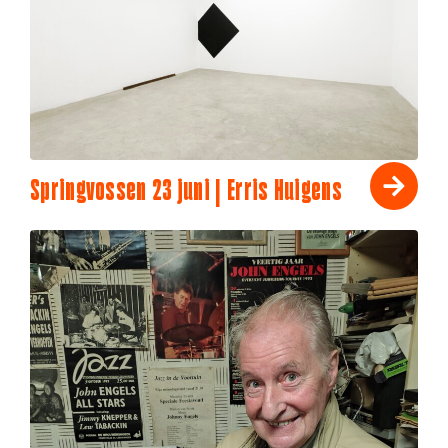
Springvossen 23 juni | Erris Huigens