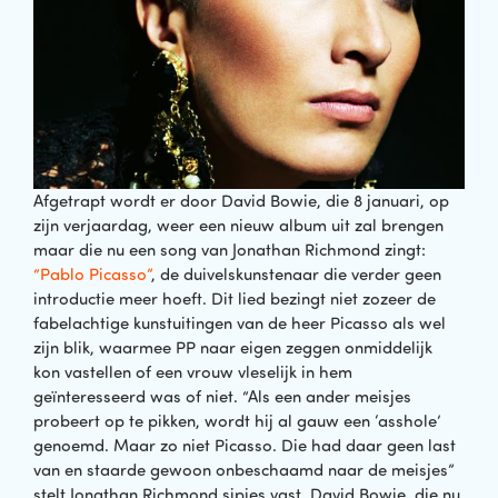
Afgetrapt wordt er door David Bowie, die 8 januari, op
zijn verjaardag, weer een nieuw album uit zal brengen
maar die nu een song van Jonathan Richmond zingt:
“Pablo Picasso”
, de duivelskunstenaar die verder geen
introductie meer hoeft. Dit lied bezingt niet zozeer de
fabelachtige kunstuitingen van de heer Picasso als wel
zijn blik, waarmee PP naar eigen zeggen onmiddelijk
kon vastellen of een vrouw vleselijk in hem
geïnteresseerd was of niet. “Als een ander meisjes
probeert op te pikken, wordt hij al gauw een ‘asshole’
genoemd. Maar zo niet Picasso. Die had daar geen last
van en staarde gewoon onbeschaamd naar de meisjes”
stelt Jonathan Richmond sipjes vast. David Bowie, die nu