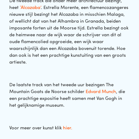
De tweede track die onder meer architectuur bezingt,
heet
‘Alcazaba’
. Estrella Morente, een flamencozangeres
nieuwe stijl bezingt het Alcazaba in misschien Malaga,
of wellicht dat van het Alhambra in Granada, beiden
imposante forten uit de Moorse tijd. Estrella bezingt ook
de heimwee naar de wijk waar de schrijver van dit al
oude flamencolied opgroeide, een wijk waar
waarschijnlijk dan een Alcazaba bovenuit torende. Hoe
dan ook is het een prachtige kunstuiting van een groots
artieste.
De laatste track van het tweede uur bezingen The
Mountain Goats de Noorse schilder
Edvard Munch
, die
een prachtige expositie heeft samen met Van Gogh in
het gelijknamige museum.
Voor meer over kunst klik
hier.