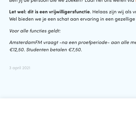
Ben jij de persoon die we zoeken? Laat het ons weten via
Let wel: dit is een vrijwilligersfunctie
. Helaas zijn wij als 
Wel bieden we je een schat aan ervaring in een gezellige
Voor alle functies geldt:
AmsterdamFM vraagt -na een proefperiode- aan alle med
€12,50. Studenten betalen €7,50.
3 april 2021