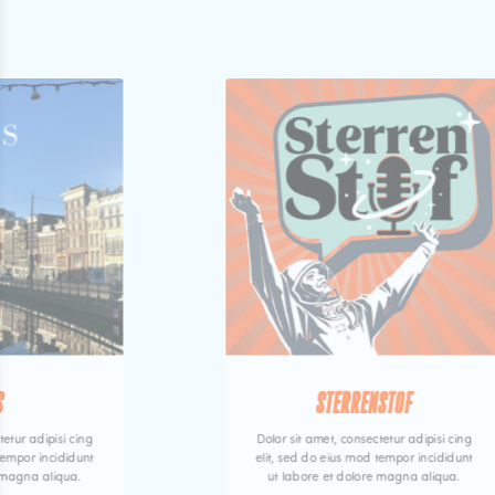
S
STERRENSTOF
tetur adipisi cing
Dolor sit amet, consectetur adipisi cing
tempor incididunt
elit, sed do eius mod tempor incididunt
 magna aliqua.
ut labore et dolore magna aliqua.