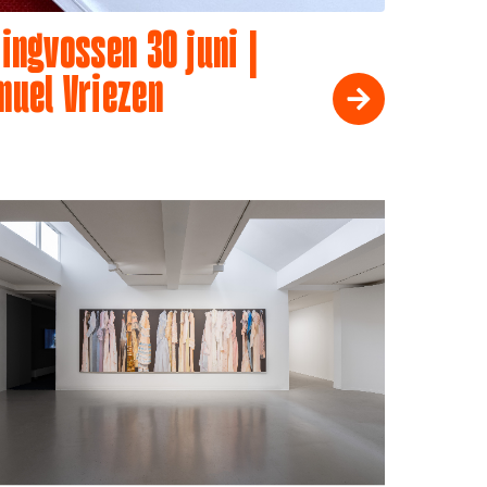
ingvossen 30 juni |
muel Vriezen