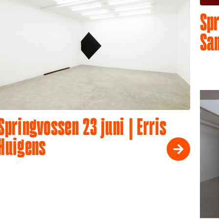
Spr
Sa
Springvossen 23 juni | Erris
Huigens