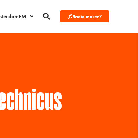
sterdamFM
Radio maken?
echnicus