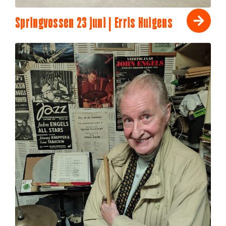
Springvossen 23 juni | Erris Huigens