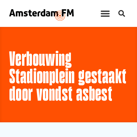
Verbouwing
Stadionplein gestaakt
door vondst asbest