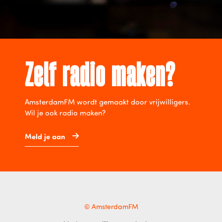
Zelf radio maken?
AmsterdamFM wordt gemaakt door vrijwilligers.
Wil je ook radio maken?
Meld je aan
© AmsterdamFM