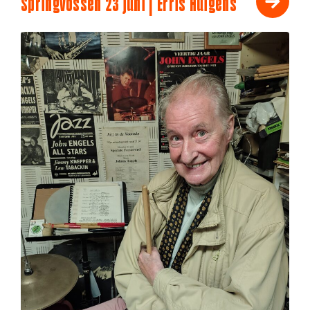
Springvossen 23 juni | Erris Huigens