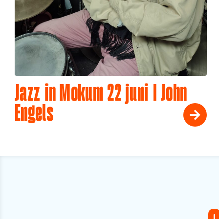
Jazz in Mokum 22 juni I John
Engels