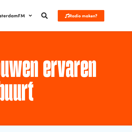
sterdamFM
Radio maken?
ouwen ervaren
buurt