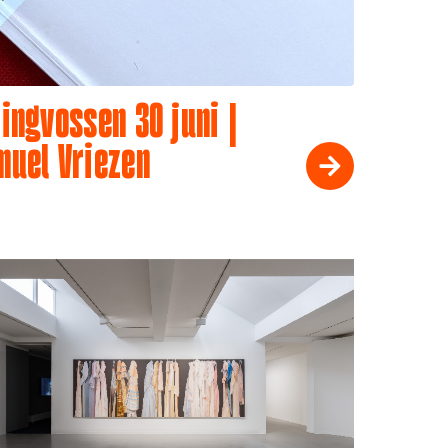
ingvossen 30 juni |
muel Vriezen