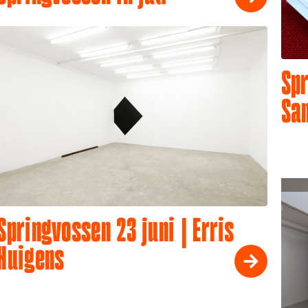
Spr
Sa
Springvossen 23 juni | Erris
Huigens