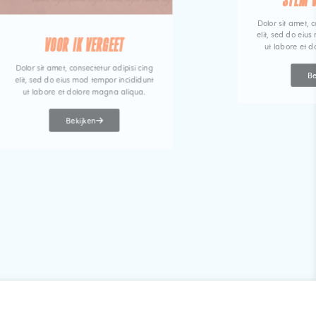
STEM 
Dolor sit amet, c
elit, sed do eiu
VOOR IK VERGEET
ut labore et 
Dolor sit amet, consectetur adipisi cing
Be
elit, sed do eius mod tempor incididunt
ut labore et dolore magna aliqua.
Bekijken