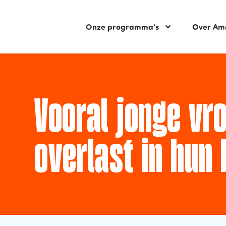
Onze programma’s
Over Am
Vooral jonge vr
overlast in hun 