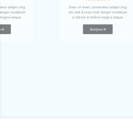
tetur adipisi cing
Dolor sit amet, consectetur adipisi cing
tempor incididunt
elit, sed do eius mod tempor incididunt
 magna aliqua.
ut labore et dolore magna aliqua.
n
Bekijken