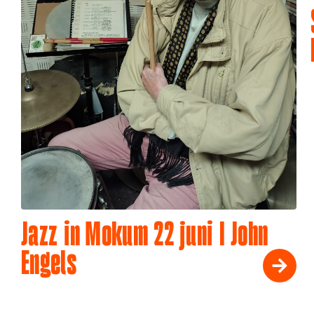
Jazz in Mokum 22 juni I John
Engels