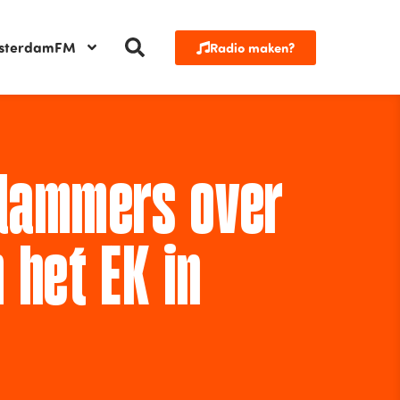
sterdamFM
Radio maken?
dammers over
 het EK in