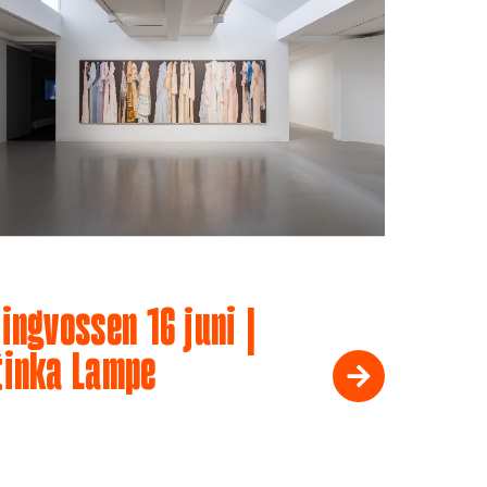
ingvossen 16 juni |
tinka Lampe