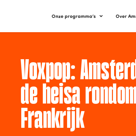
Onze programma’s
Over Am
Voxpop: Amster
de heisa rondom
Frankrijk