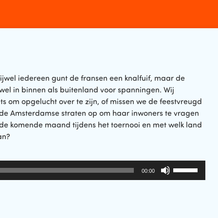
rijwel iedereen gunt de fransen een knalfuif, maar de
owel in binnen als buitenland voor spanningen. Wij
iets om opgelucht over te zijn, of missen we de feestvreugd
 de Amsterdamse straten op om haar inwoners te vragen
e de komende maand tijdens het toernooi en met welk land
an?
Gebruik
00:00
Omhoog/Om
pijltoetsen
om
het