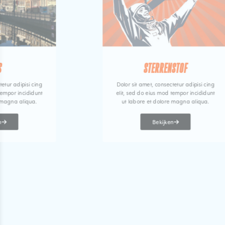
S
STERRENSTOF
tetur adipisi cing
Dolor sit amet, consectetur adipisi cing
tempor incididunt
elit, sed do eius mod tempor incididunt
 magna aliqua.
ut labore et dolore magna aliqua.
n
Bekijken