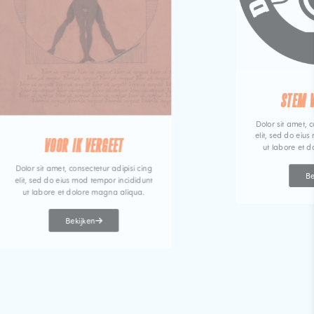
STEM 
Dolor sit amet, c
elit, sed do eiu
VOOR IK VERGEET
ut labore et 
Dolor sit amet, consectetur adipisi cing
Be
elit, sed do eius mod tempor incididunt
ut labore et dolore magna aliqua.
Bekijken