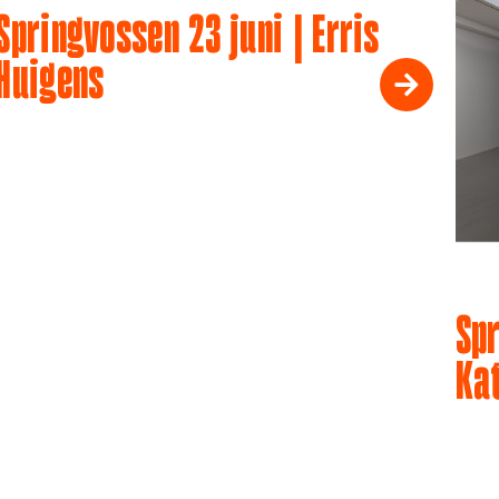
Springvossen 23 juni | Erris
Huigens
Spr
Ka