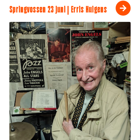
Springvossen 23 juni | Erris Huigens