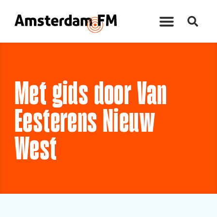
Met gids door Van
Eesterens Nieuw
West