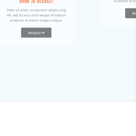
VOOR IK VERGEET
ut labore et 
Dolor sit amet, consectetur adipisi cing
Be
elit, sed do eius mod tempor incididunt
ut labore et dolore magna aliqua.
Bekijken