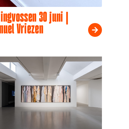
ingvossen 30 juni |
muel Vriezen