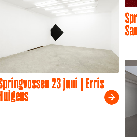
Spr
Sa
Springvossen 23 juni | Erris
Huigens