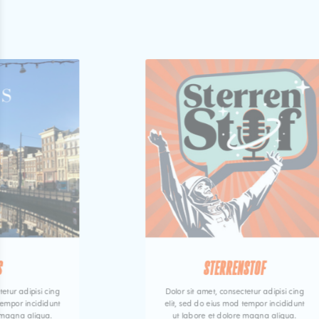
S
STERRENSTOF
tetur adipisi cing
Dolor sit amet, consectetur adipisi cing
tempor incididunt
elit, sed do eius mod tempor incididunt
 magna aliqua.
ut labore et dolore magna aliqua.