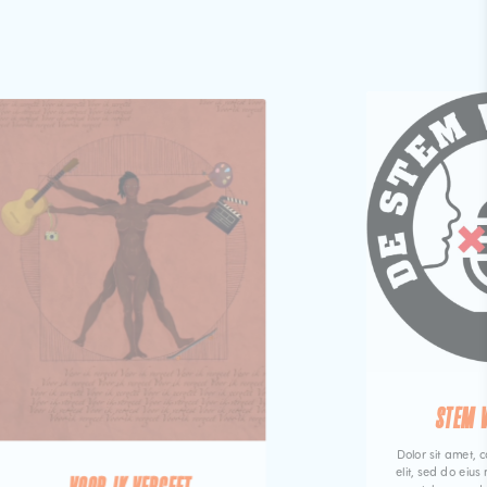
STEM 
Dolor sit amet, c
elit, sed do eiu