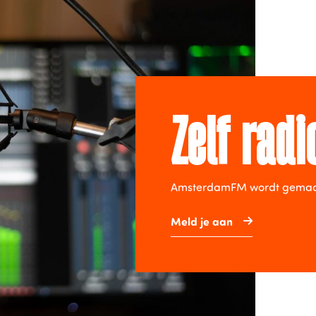
Zelf rad
AmsterdamFM wordt gemaakt 
Meld je aan