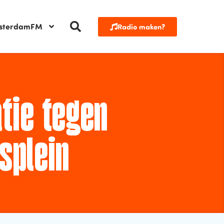
sterdamFM
Radio maken?
tie tegen
splein