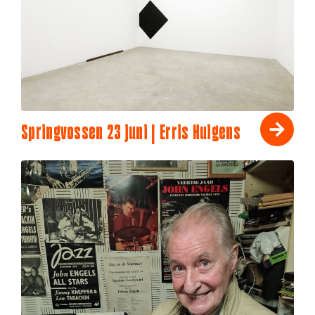
Springvossen 23 juni | Erris Huigens