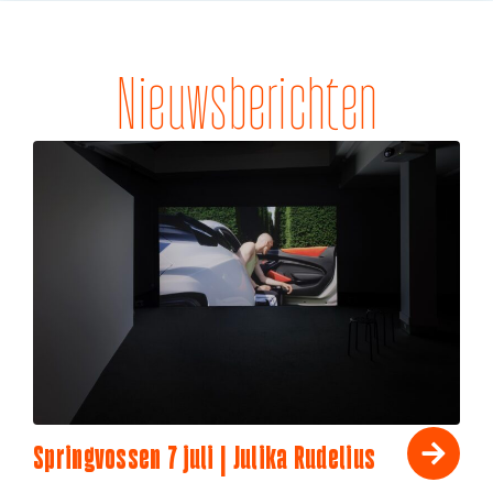
Nieuwsberichten
Springvossen 7 juli | Julika Rudelius