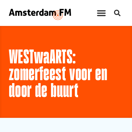
WESTwaARTS:
zomerfeest voor en
door de buurt