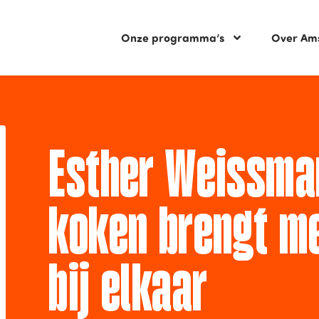
Onze programma’s
Over Am
Esther Weissma
koken brengt m
bij elkaar