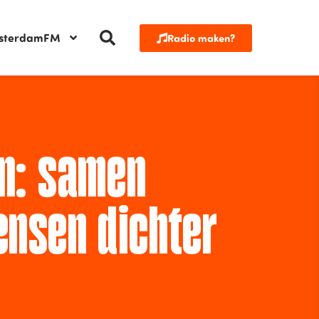
sterdamFM
Radio maken?
n: samen
ensen dichter