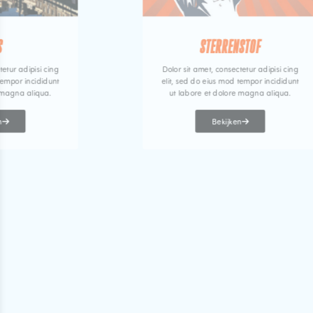
S
STERRENSTOF
tetur adipisi cing
Dolor sit amet, consectetur adipisi cing
tempor incididunt
elit, sed do eius mod tempor incididunt
 magna aliqua.
ut labore et dolore magna aliqua.
n
Bekijken