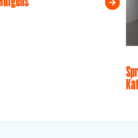
Huigens
Spr
Ka