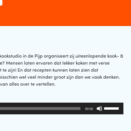
kookstudio in de Pijp organiseert zij uiteenlopende kook- &
ie? Mensen laten ervaren dat lekker koken met verse
 te zijn! En dat recepten kunnen laten zien dat
misschien wel veel minder groot zijn dan we vaak denken.
an alles over te vertellen.
Gebruik
00:00
Omhoog/Om
pijltoetsen
om