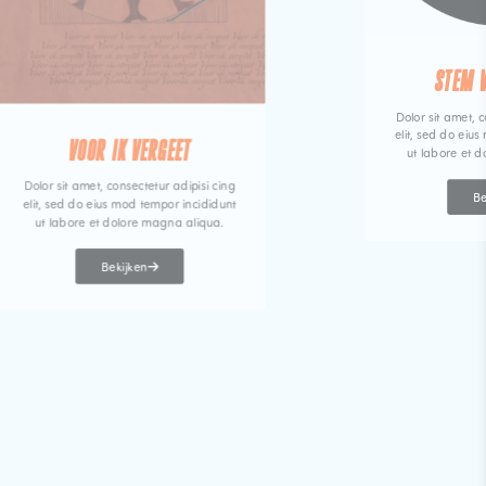
STEM 
Dolor sit amet, c
elit, sed do eiu
VOOR IK VERGEET
ut labore et 
Dolor sit amet, consectetur adipisi cing
Be
elit, sed do eius mod tempor incididunt
ut labore et dolore magna aliqua.
Bekijken