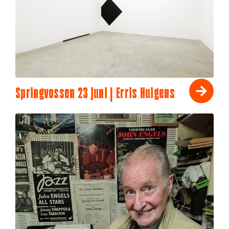
Springvossen 23 juni | Erris Huigens