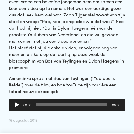
event vroeg een beleefde jongeman hem om samen een
keer een video op te nemen. Het was een aardige gozer
dus dat leek hem wel wat. Zoon Tijger viel zowat van zijn
stoel en vroeg: “Pap, heb je enig idee wie dat was?” Nee,
dat had hij niet. “Dat is Dylan Haegens, één van de
grootste YouTubers van Nederland, en die wil gewoon
met samen met jou een video opnemen!”
Het bleef niet bij die enkele video, er volgden nog veel
meer en als kers op de taart ging deze week de
bioscoopfilm van Bas van Teylingen en Dylan Haegens in
première.
Anneminke sprak met Bas van Teylingen (“YouTube is
liefde”) over de film, en hoe YouTube zijn carrière een
totaal nieuwe draai gaf:
Audiospeler
00:00
00:00
16 augustus 2018