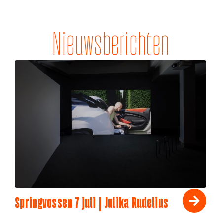
Nieuwsberichten
Springvossen 7 juli | Julika Rudelius